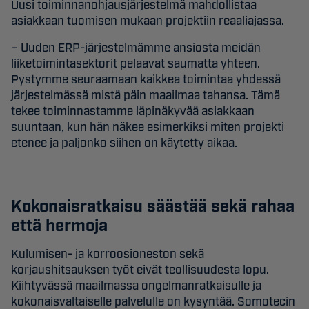
Uusi toiminnanohjausjärjestelmä mahdollistaa
asiakkaan tuomisen mukaan projektiin reaaliajassa.
– Uuden ERP-järjestelmämme ansiosta meidän
liiketoimintasektorit pelaavat saumatta yhteen.
Pystymme seuraamaan kaikkea toimintaa yhdessä
järjestelmässä mistä päin maailmaa tahansa. Tämä
tekee toiminnastamme läpinäkyvää asiakkaan
suuntaan, kun hän näkee esimerkiksi miten projekti
etenee ja paljonko siihen on käytetty aikaa.
Kokonaisratkaisu säästää sekä rahaa
että hermoja
Kulumisen- ja korroosioneston sekä
korjaushitsauksen työt eivät teollisuudesta lopu.
Kiihtyvässä maailmassa ongelmanratkaisulle ja
kokonaisvaltaiselle palvelulle on kysyntää. Somotecin