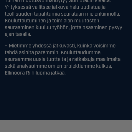
Toinen muutosvoima löytyy Somotecin sisältä.
Yrityksessä vallitsee jatkuva halu uudistua ja
teollisuuden tapahtumia seurataan mielenkiinnolla.
Kouluttautuminen ja toimialan muutosten
seuraaminen kuuluu työhön, jotta osaaminen pysyy
ajan tasalla.
– Mietimme yhdessä jatkuvasti, kuinka voisimme
tehdä asioita paremmin. Kouluttaudumme,
seuraamme uusia tuotteita ja ratkaisuja maailmalta
sekä analysoimme omien projektiemme kulkua,
Ellinoora Riihiluoma jatkaa.