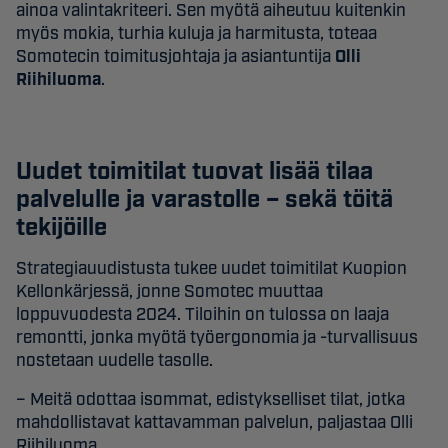
ainoa valintakriteeri. Sen myötä aiheutuu kuitenkin
myös mokia, turhia kuluja ja harmitusta, toteaa
Somotecin toimitusjohtaja ja asiantuntija
Olli
Riihiluoma
.
Uudet toimitilat tuovat lisää tilaa
palvelulle ja varastolle – sekä töitä
tekijöille
Strategiauudistusta tukee uudet toimitilat Kuopion
Kellonkärjessä, jonne Somotec muuttaa
loppuvuodesta 2024. Tiloihin on tulossa on laaja
remontti, jonka myötä työergonomia ja -turvallisuus
nostetaan uudelle tasolle.
– Meitä odottaa isommat, edistykselliset tilat, jotka
mahdollistavat kattavamman palvelun, paljastaa Olli
Riihiluoma.