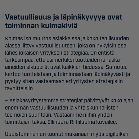
Vastuullisuus ja läpinäkyvyys ovat
toiminnan kulmakiviä
Kolmas iso muutos asiakkaissa ja koko teollisuuden
alassa liittyy vastuullisuuteen, joka on nykyisin osa
lähes jokaisen yrityksen strategiaa. On entistä
tärkeämpää, että esimerkiksi tuotteiden ja raaka-
aineiden alkuperät ovat kaikkien tiedossa. Somotec
kertoo tuotteistaan ja toiminnastaan läpinäkyvästi ja
pystyy siten vastaamaan eri yritysten strategisiin
tavoitteisiin.
– Asiakasyritystemme strategiat päivittyvät koko ajan
enemmän vastuullisuuden ja yhteiskunnallisten
teemojen suuntaan. Vastaamme niihin yhden
toimittajan takaa, Ellinoora Riihiluoma kuvailee.
Uudistuminen on tuonut mukanaan myös digiloikan.