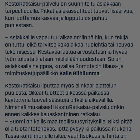
KestoRatkaisu-palvelu on suunniteltu asiakkaan
tarpeet edellä. Pitkät asiakassuhteet tuovat lisäarvoa,
kun luottamus kasvaa ja lopputulos puhuu
puolestaan.
– Asiakkaille vapautuu aikaa omiin töihin, kun tekijä
on tuttu, eikä tarvitse koko aikaa huolehtia tai neuvoa
tekemisessä. Kestävää laatua arvostetaan ja hyvää
työn tulosta tilataan mielellään uudestaan. Se on
asiakkaalle helppoa, kuvailee Somotecin tilaus- ja
toimitusketjupäällikkö
Kalle Riihiluoma
.
KestoRatkaisu liputtaa myös elinkaariajattelun
puolesta. Oikeat tuotteet oikeassa paikassa
käytettynä tuovat säästöjä pitkällä aikavälillä.
Nimensä mukaisesti KestoRatkaisu-palvelu onkin
ennen kaikkea kauaskantoinen ratkaisu.
– Suomi on kallis maa teollisuusyrityksille. Siksi pitää
olla tuotantotehokas, jotta pysyy kilpailussa mukana.
Tässä kohti monelle iskee vauhtisokeus ja hinta on