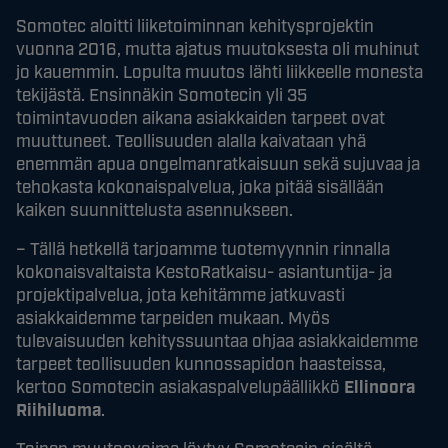
Somotec aloitti liiketoiminnan kehitysprojektin
vuonna 2016, mutta ajatus muutoksesta oli muhinut
jo kauemmin. Lopulta muutos lähti liikkeelle monesta
tekijästä. Ensinnäkin Somotecin yli 35
toimintavuoden aikana asiakkaiden tarpeet ovat
muuttuneet. Teollisuuden alalla kaivataan yhä
enemmän apua ongelmanratkaisuun sekä sujuvaa ja
tehokasta kokonaispalvelua, joka pitää sisällään
kaiken suunnittelusta asennukseen.
– Tällä hetkellä tarjoamme tuotemyynnin rinnalla
kokonaisvaltaista KestoRatkaisu- asiantuntija- ja
projektipalvelua, jota kehitämme jatkuvasti
asiakkaidemme tarpeiden mukaan. Myös
tulevaisuuden kehityssuuntaa ohjaa asiakkaidemme
tarpeet teollisuuden kunnossapidon haasteissa,
kertoo Somotecin asiakaspalvelupäällikkö
Ellinoora
Riihiluoma
.