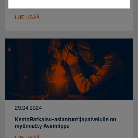
näkymätön uhka
LUE LISÄÄ
29.04.2024
KestoRatkaisu-asiantuntijapalvelulle on
myönnetty Avainlippu