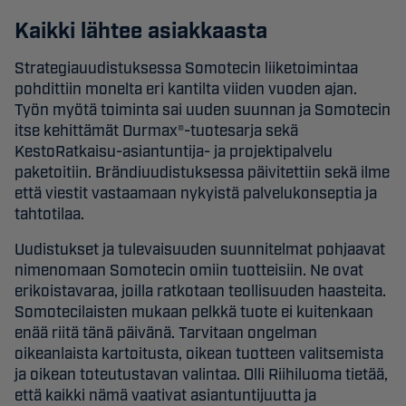
Kaikki lähtee asiakkaasta
Strategiauudistuksessa Somotecin liiketoimintaa
pohdittiin monelta eri kantilta viiden vuoden ajan.
Työn myötä toiminta sai uuden suunnan ja Somotecin
itse kehittämät Durmax®-tuotesarja sekä
KestoRatkaisu-asiantuntija- ja projektipalvelu
paketoitiin. Brändiuudistuksessa päivitettiin sekä ilme
että viestit vastaamaan nykyistä palvelukonseptia ja
tahtotilaa.
Uudistukset ja tulevaisuuden suunnitelmat pohjaavat
nimenomaan Somotecin omiin tuotteisiin. Ne ovat
erikoistavaraa, joilla ratkotaan teollisuuden haasteita.
Somotecilaisten mukaan pelkkä tuote ei kuitenkaan
enää riitä tänä päivänä. Tarvitaan ongelman
oikeanlaista kartoitusta, oikean tuotteen valitsemista
ja oikean toteutustavan valintaa. Olli Riihiluoma tietää,
että kaikki nämä vaativat asiantuntijuutta ja