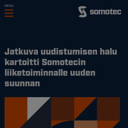
MENU
Jatkuva uudistumisen halu
kartoitti Somotecin
liiketoiminnalle uuden
suunnan