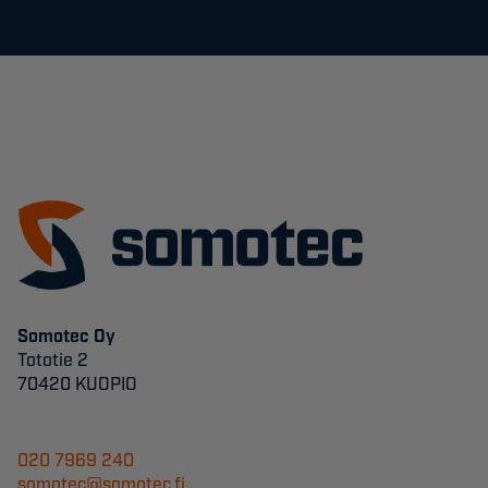
Somotec Oy
Tototie 2
70420 KUOPIO
020 7969 240
somotec@somotec.fi