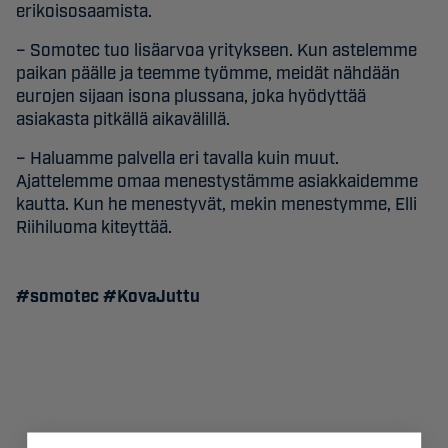
erikoisosaamista.
– Somotec tuo lisäarvoa yritykseen. Kun astelemme
paikan päälle ja teemme työmme, meidät nähdään
eurojen sijaan isona plussana, joka hyödyttää
asiakasta pitkällä aikavälillä.
– Haluamme palvella eri tavalla kuin muut.
Ajattelemme omaa menestystämme asiakkaidemme
kautta. Kun he menestyvät, mekin menestymme, Elli
Riihiluoma kiteyttää.
#somotec #KovaJuttu