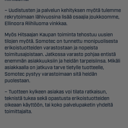
– Uudistusten ja palvelun kehityksen myötä tulemme
rekrytoimaan lähivuosina lisää osaajia joukkoomme,
Ellinoora Riihiluoma vinkkaa.
Myös Hitsaajan Kaupan toiminta tehostuu uusien
tilojen myötä. Somotec on tunnettu monipuolisesta
erikoistuotteiden varastostaan ja nopeista
toimitusajoistaan. Jatkossa varasto pohjaa entistä
enemmän asiakkuuksiin ja heidän tarpeisiinsa. Mikäli
asiakkaalla on jatkuva tarve tietylle tuotteelle,
Somotec pystyy varastoimaan sitä heidän
puolestaan.
– Tuotteen kylkeen asiakas voi tilata ratkaisun,
teknistä tukea sekä opastusta erikoistuotteiden
oikeaan käyttöön, tai koko palvelupaketin yhdeltä
toimittajalta.