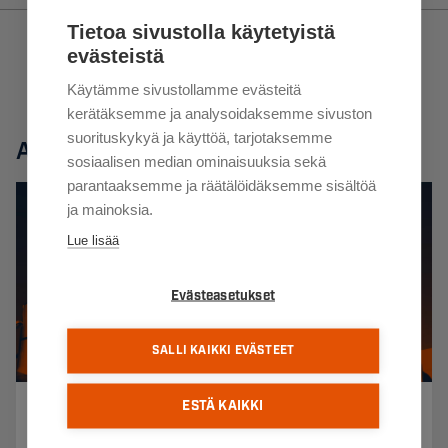
Tietoa sivustolla käytetyistä
evästeistä
Käytämme sivustollamme evästeitä
kerätäksemme ja analysoidaksemme sivuston
suorituskykyä ja käyttöä, tarjotaksemme
Aiheeseen liittyvät artikkelit
sosiaalisen median ominaisuuksia sekä
parantaaksemme ja räätälöidäksemme sisältöä
ja mainoksia.
Lue lisää
Evästeasetukset
SALLI KAIKKI EVÄSTEET
ESTÄ KAIKKI
26.02.2026
Korroosio on ruostumattoman teräksen