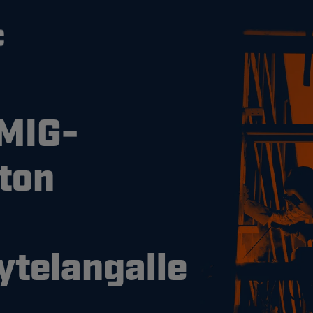
 MIG-
ston
ytelangalle