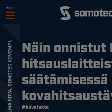
MENU
Näin onnistut
MAAILMA KOVA. SOMOTEC KOVEMPI.
hitsauslaittei
säätämisessä
kovahitsaustä
#kovafakta