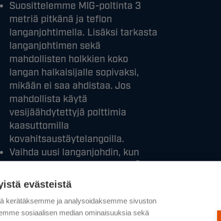
Suosittelemme MIG-poltinta 3
metriä pitkänä ja teflon
langanjohtimella. Lisäksi tarkasta
langanjohtimen sekä
mahdollisten holkkien koko
langan halkaisijalle sopivaksi,
mikään ei saa ahdistaa. Jos
mahdollista käytä
vesijäähdytettyjä polttimia
kaasuttomilla
kovahitsaustäytelangoilla.
Vaihda uusi langanjohdin, kun
langansyöttö alkaa ”tökkiä”. Älä
puhdista käytettyä
yistä evästeistä
langanjohdinta sisältä, sillä
tä kerätäksemme ja analysoidaksemme sivuston
epäpuhtaudet jäävät
aksemme sosiaalisen median ominaisuuksia sekä
vaikeuttamaan langan kulkua.