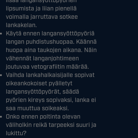
lisää langansyöttöpyörien
lipsumista ja liian pienellä
voimalla jarruttava sotkee
lankakelan.
Käytä ennen langansyöttöpyöriä
langan puhdistushuopaa. Käännä
huopa aina taukojen aikana. Näin
vähennät langanjohtimeen
joutuvaa vetografiitin määrää.
Vaihda lankahalkaisijalle sopivat
oikeankokoiset pyälletyt
langansyöttöpyörät, säädä
pyörien kireys sopivaksi, lanka ei
saa muuttua soikeaksi.
Onko ennen poltinta olevan
väliholkin reikä tarpeeksi suuri ja
lukittu?