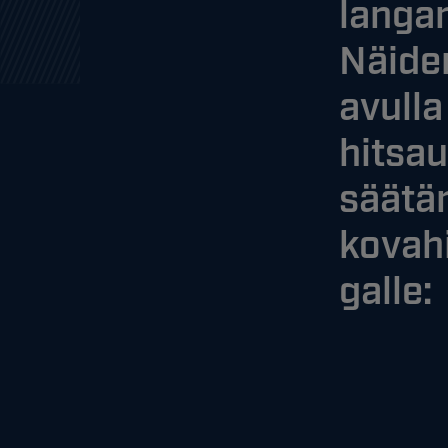
langan
Näide
avulla
hitsau
säätä
kovah
galle: