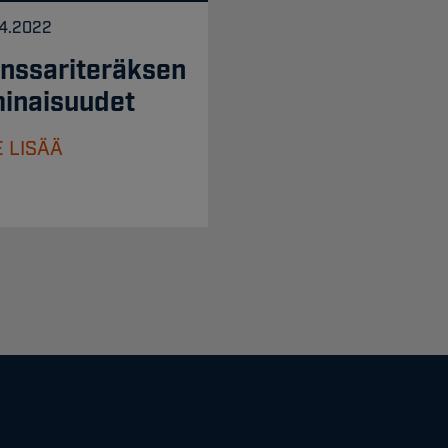
04.2022
nssariteräksen
inaisuudet
 LISÄÄ