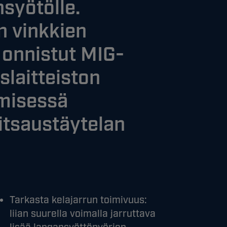
syötölle.
n vinkkien
 onnistut MIG-
slaitteiston
misessä
itsaustäytelan
Tarkasta kelajarrun toimivuus:
liian suurella voimalla jarruttava