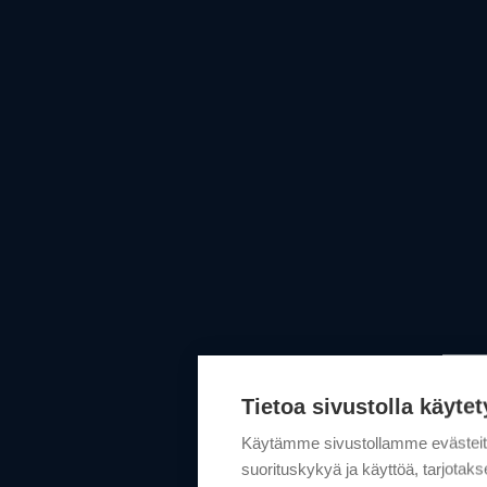
Tietoa sivustolla käytet
Käytämme sivustollamme evästei
suorituskykyä ja käyttöä, tarjot