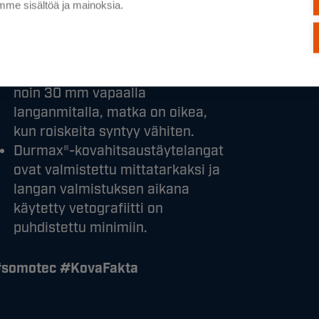
me sisältöä ja mainoksia.
Suosittelemme valitsemaan
pykälää isomman virtasuuttimen,
reiän kutistumisen vuoksi.
Hitsaa kovahitsaustäytelanka
noin 30 mm vapaalla
langanmitalla, matka on oikea,
kun roiskeita syntyy vähiten.
Durmax®-kovahitsaustäytelangat
ovat valmistettu mittatarkaksi ja
langan valmistuksen aikana
käytetty vetografiitti on
puhdistettu minimiin.
somotec #KovaFakta