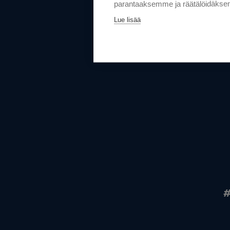
parantaaksemme ja räätälöidäksem
Lue lisää
#